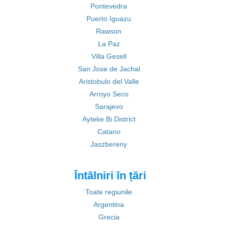
Pontevedra
Puerto Iguazu
Rawson
La Paz
Villa Gesell
San Jose de Jachal
Aristobulo del Valle
Arroyo Seco
Sarajevo
Ayteke Bi District
Catano
Jaszbereny
Întâlniri în țări
Toate regiunile
Argentina
Grecia