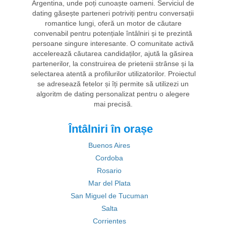
Argentina, unde poți cunoaște oameni. Serviciul de
dating găsește parteneri potriviți pentru conversații
romantice lungi, oferă un motor de căutare
convenabil pentru potențiale întâlniri și te prezintă
persoane singure interesante. O comunitate activă
accelerează căutarea candidaților, ajută la găsirea
partenerilor, la construirea de prietenii strânse și la
selectarea atentă a profilurilor utilizatorilor. Proiectul
se adresează fetelor și îți permite să utilizezi un
algoritm de dating personalizat pentru o alegere
mai precisă.
Întâlniri în orașe
Buenos Aires
Cordoba
Rosario
Mar del Plata
San Miguel de Tucuman
Salta
Corrientes