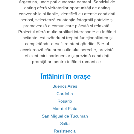
Argentina, unde poți cunoaște oameni. Serviciul de
dating oferă vizitatorilor oportunități de dating
convenabile și fiabile, identifică cu atenție candidați
serioși, selectează cu atenție fotografii potrivite și
promovează o comunicare plăcută și relaxată.
Proiectul oferă multe profiluri interesante cu întâlniri
incitante, extinzându-și treptat funcționalitatea și
completându-o cu filtre atent gândite. Site-ul
accelerează căutarea sufletului pereche, prezintă
eficient mirii partenerilor și prezintă candidați
promițători pentru întâlniri romantice.
Întâlniri în orașe
Buenos Aires
Cordoba
Rosario
Mar del Plata
San Miguel de Tucuman
Salta
Resistencia