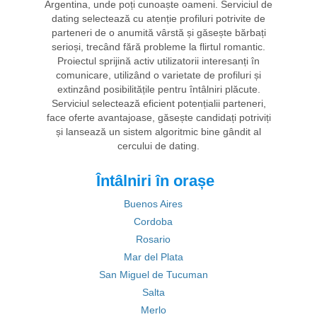
Argentina, unde poți cunoaște oameni. Serviciul de
dating selectează cu atenție profiluri potrivite de
parteneri de o anumită vârstă și găsește bărbați
serioși, trecând fără probleme la flirtul romantic.
Proiectul sprijină activ utilizatorii interesanți în
comunicare, utilizând o varietate de profiluri și
extinzând posibilitățile pentru întâlniri plăcute.
Serviciul selectează eficient potențialii parteneri,
face oferte avantajoase, găsește candidați potriviți
și lansează un sistem algoritmic bine gândit al
cercului de dating.
Întâlniri în orașe
Buenos Aires
Cordoba
Rosario
Mar del Plata
San Miguel de Tucuman
Salta
Merlo