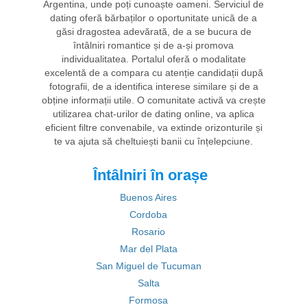
Argentina, unde poți cunoaște oameni. Serviciul de
dating oferă bărbaților o oportunitate unică de a
găsi dragostea adevărată, de a se bucura de
întâlniri romantice și de a-și promova
individualitatea. Portalul oferă o modalitate
excelentă de a compara cu atenție candidații după
fotografii, de a identifica interese similare și de a
obține informații utile. O comunitate activă va crește
utilizarea chat-urilor de dating online, va aplica
eficient filtre convenabile, va extinde orizonturile și
te va ajuta să cheltuiești banii cu înțelepciune.
Întâlniri în orașe
Buenos Aires
Cordoba
Rosario
Mar del Plata
San Miguel de Tucuman
Salta
Formosa