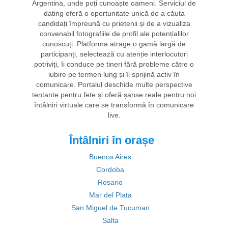
Argentina, unde poți cunoaște oameni. Serviciul de
dating oferă o oportunitate unică de a căuta
candidați împreună cu prietenii și de a vizualiza
convenabil fotografiile de profil ale potențialilor
cunoscuți. Platforma atrage o gamă largă de
participanți, selectează cu atenție interlocutori
potriviți, îi conduce pe tineri fără probleme către o
iubire pe termen lung și îi sprijină activ în
comunicare. Portalul deschide multe perspective
tentante pentru fete și oferă șanse reale pentru noi
întâlniri virtuale care se transformă în comunicare
live.
Întâlniri în orașe
Buenos Aires
Cordoba
Rosario
Mar del Plata
San Miguel de Tucuman
Salta