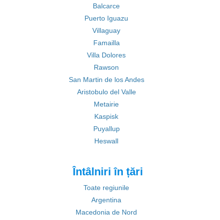
Balcarce
Puerto Iguazu
Villaguay
Famailla
Villa Dolores
Rawson
San Martin de los Andes
Aristobulo del Valle
Metairie
Kaspisk
Puyallup
Heswall
Întâlniri în țări
Toate regiunile
Argentina
Macedonia de Nord