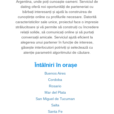
Argentina, unde poți cunoaște oameni. Serviciul de
dating oferă noi oportunități de parteneriat cu
bărbați interesanți și ajută la construirea de
cunoștințe online cu profilurile necesare. Datorită
caracteristicilor sale unice, proiectul face o impresie
strălucitoare și vă permite să construiți cu încredere
relații solide, să comunicați online și să purtați
conversații amicale. Serviciul ajută eficient la
alegerea unui partener în funcție de interese,
găsește interlocutori potriviți și selectează cu
atenție parametrii algoritmului de căutare.
Întâlniri în orașe
Buenos Aires
Cordoba
Rosario
Mar del Plata
San Miguel de Tucuman
Salta
Santa Fe