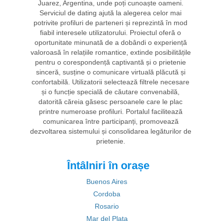
Juarez, Argentina, unde poți cunoaște oameni.
Serviciul de dating ajută la alegerea celor mai
potrivite profiluri de parteneri și reprezintă în mod
fiabil interesele utilizatorului. Proiectul oferă o
oportunitate minunată de a dobândi o experiență
valoroasă în relațiile romantice, extinde posibilitățile
pentru o corespondență captivantă și o prietenie
sinceră, susține o comunicare virtuală plăcută și
confortabilă. Utilizatorii selectează filtrele necesare
și o funcție specială de căutare convenabilă,
datorită căreia găsesc persoanele care le plac
printre numeroase profiluri. Portalul facilitează
comunicarea între participanți, promovează
dezvoltarea sistemului și consolidarea legăturilor de
prietenie.
Întâlniri în orașe
Buenos Aires
Cordoba
Rosario
Mar del Plata