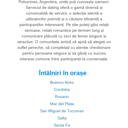
Polvorines, Argentina, unde poți cunoaște oameni.
Serviciul de dating oferă o gamă diversă și
convenabilă de servicii, o selecție atentă a
utilizatorilor potriviți și o căutare eficientă a
participanților interesanți. Pe site puteți găsi relații
serioase, relații romantice pe termen lung și
comunicare plăcută cu zeci de femei singure și
atractive. O comunitate activă vă ajută să alegeți un
suflet pereche, să completați cu atenție chestionare
pentru persoane singure și să găsiți cu succes
interese comune între participanții la conversație.
Întâlniri în orașe
Buenos Aires
Cordoba
Rosario
Mar del Plata
San Miguel de Tucuman
Salta
Santa Fe