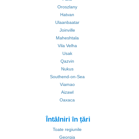
Oroszlany
Hatvan
Ulaanbaatar
Joinville
Maheshtala
Vila Velha
Usak
Qazvin
Nukus
Southend-on-Sea
Viamao
Aizawl
Oaxaca
Întâlniri în țări
Toate regiunile
Georgia