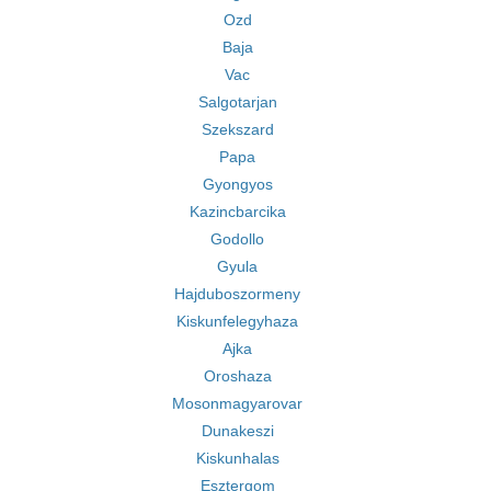
Ozd
Baja
Vac
Salgotarjan
Szekszard
Papa
Gyongyos
Kazincbarcika
Godollo
Gyula
Hajduboszormeny
Kiskunfelegyhaza
Ajka
Oroshaza
Mosonmagyarovar
Dunakeszi
Kiskunhalas
Esztergom