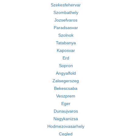
Szekesfehervar
Szombathely
Jozsefvaros
Paradsasvar
Szolnok
Tatabanya
Kaposvar
Erd
Sopron
Angyalfold
Zalaegerszeg
Bekescsaba
Veszprem
Eger
Dunaujvaros
Nagykanizsa
Hodmezovasarhely
Cegled