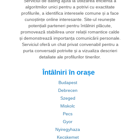
Serviciul de dating ajută la utilizarea eficientă a
algoritmilor unici pentru a potrivi cu exactitate
profilurile, a identifica interesele comune și a face
cunoștințe online interesante. Site-ul reunește
potențiali parteneri pentru întâlniri plăcute,
promovează stabilirea unor relații romantice calde
și demonstrează importanța comunicării personale.
Serviciul oferă un chat privat convenabil pentru a
purta conversații potrivite și a vizualiza descrieri
detaliate ale profilurilor tinerilor.
Întâlniri în orașe
Budapest
Debrecen
Szeged
Miskolc
Pecs
Gyor
Nyiregyhaza
Kecskemet