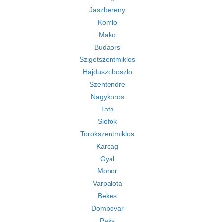
Jaszbereny
Komlo
Mako
Budaors
Szigetszentmiklos
Hajduszoboszlo
Szentendre
Nagykoros
Tata
Siofok
Torokszentmiklos
Karcag
Gyal
Monor
Varpalota
Bekes
Dombovar
Paks