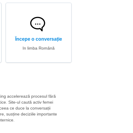
Începe o conversație
In limba Română
ating accelerează procesul fără
ce. Site-ul caută activ femei
 ceea ce duce la conversații
ere, susține deciziile importante
uternice.