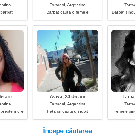
entina
Tartagal, Argentina
Tarta
 bărbat
Bărbat caută o femeie
Bărbat singu
de ani
Aviva, 24 de ani
Tamar
entina
Tartagal, Argentina
Tarta
orește încredere și înțelegere reciprocă
Fata își caută un iubit
Femeie sin
Începe căutarea