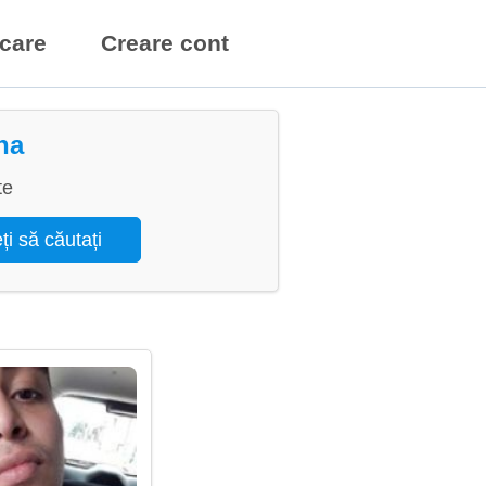
icare
Creare cont
ina
te