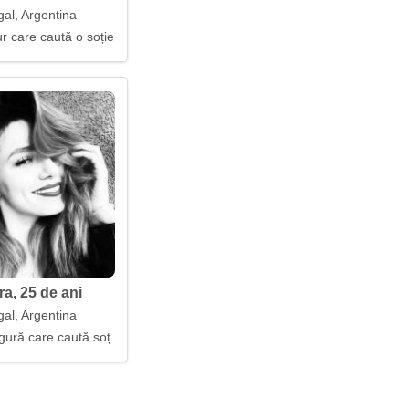
gal, Argentina
r care caută o soție
a, 25 de ani
gal, Argentina
gură care caută soț