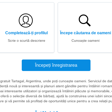
Completează-ți profilul
Începe căutarea de oameni
Scrie o scurtă descriere
Cunoaște oameni
Începeți înregistrarea
iri gratuit Tartagal, Argentina, unde poți cunoaște oameni. Serviciul de d
nță nouă și interesantă și planuri atent gândite pentru întâlniri romanti
mai interesante utilizatori și organizează întâlniri plăcute și memorabile,
oferă o selecție diversă de bărbați, ajută la construirea unei iubiri sinc
re și vă permite să profitați de oportunități unice pentru a crea relații p