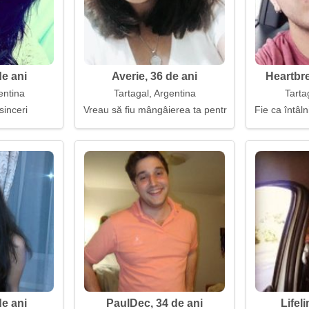
de ani
Averie, 36 de ani
Heartbre
entina
Tartagal, Argentina
Tarta
sinceri
Vreau să fiu mângâierea ta pentru totdeauna
Fie ca întâln
e ani
PaulDec, 34 de ani
Lifeli