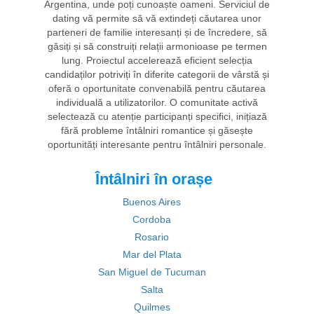
Argentina, unde poți cunoaște oameni. Serviciul de
dating vă permite să vă extindeți căutarea unor
parteneri de familie interesanți și de încredere, să
găsiți și să construiți relații armonioase pe termen
lung. Proiectul accelerează eficient selecția
candidaților potriviți în diferite categorii de vârstă și
oferă o oportunitate convenabilă pentru căutarea
individuală a utilizatorilor. O comunitate activă
selectează cu atenție participanți specifici, inițiază
fără probleme întâlniri romantice și găsește
oportunități interesante pentru întâlniri personale.
Întâlniri în orașe
Buenos Aires
Cordoba
Rosario
Mar del Plata
San Miguel de Tucuman
Salta
Quilmes