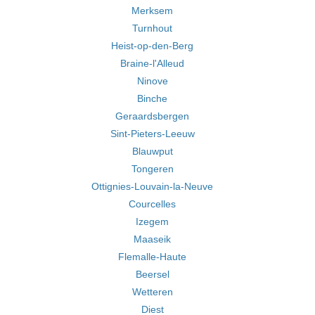
Merksem
Turnhout
Heist-op-den-Berg
Braine-l'Alleud
Ninove
Binche
Geraardsbergen
Sint-Pieters-Leeuw
Blauwput
Tongeren
Ottignies-Louvain-la-Neuve
Courcelles
Izegem
Maaseik
Flemalle-Haute
Beersel
Wetteren
Diest