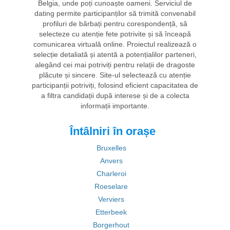
Belgia, unde poți cunoaște oameni. Serviciul de
dating permite participanților să trimită convenabil
profiluri de bărbați pentru corespondență, să
selecteze cu atenție fete potrivite și să înceapă
comunicarea virtuală online. Proiectul realizează o
selecție detaliată și atentă a potențialilor parteneri,
alegând cei mai potriviți pentru relații de dragoste
plăcute și sincere. Site-ul selectează cu atenție
participanții potriviți, folosind eficient capacitatea de
a filtra candidații după interese și de a colecta
informații importante.
Întâlniri în orașe
Bruxelles
Anvers
Charleroi
Roeselare
Verviers
Etterbeek
Borgerhout