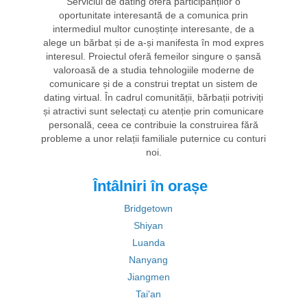
Serviciul de dating oferă participanților o
oportunitate interesantă de a comunica prin
intermediul multor cunoștințe interesante, de a
alege un bărbat și de a-și manifesta în mod expres
interesul. Proiectul oferă femeilor singure o șansă
valoroasă de a studia tehnologiile moderne de
comunicare și de a construi treptat un sistem de
dating virtual. În cadrul comunității, bărbații potriviți
și atractivi sunt selectați cu atenție prin comunicare
personală, ceea ce contribuie la construirea fără
probleme a unor relații familiale puternice cu conturi
noi.
Întâlniri în orașe
Bridgetown
Shiyan
Luanda
Nanyang
Jiangmen
Tai'an