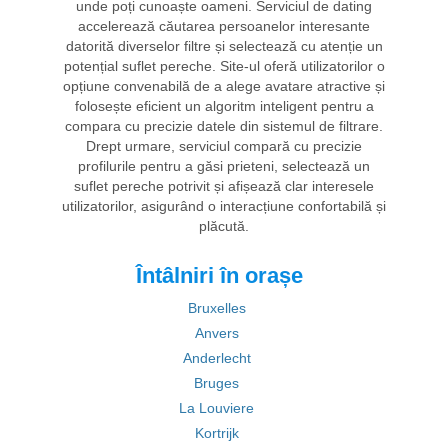
unde poți cunoaște oameni. Serviciul de dating
accelerează căutarea persoanelor interesante
datorită diverselor filtre și selectează cu atenție un
potențial suflet pereche. Site-ul oferă utilizatorilor o
opțiune convenabilă de a alege avatare atractive și
folosește eficient un algoritm inteligent pentru a
compara cu precizie datele din sistemul de filtrare.
Drept urmare, serviciul compară cu precizie
profilurile pentru a găsi prieteni, selectează un
suflet pereche potrivit și afișează clar interesele
utilizatorilor, asigurând o interacțiune confortabilă și
plăcută.
Întâlniri în orașe
Bruxelles
Anvers
Anderlecht
Bruges
La Louviere
Kortrijk