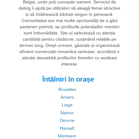
Belgia, unde poți cunoaște oameni. Serviciul de
dating îi ajută pe utilizatori să aleagă femei atractive
și să întâlnească bărbați singuri în persoană.
Comunitatea are mai multe oportunități de a găsi
parteneri potriviți, iar profilurile potențialilor membri
sunt îmbunătățite. Site-ul selectează cu atenție
candidați pentru căsătorie, susținând relațiile pe
termen lung. Drept urmare, găsește și organizează
eficient conversații romantice serioase, acordând o
atenție deosebită profilurilor femeilor cu aceleași
interese.
Întâlniri în orașe
Bruxelles
Anvers
Liege
Namur
Deurne
Hasselt
Merksem