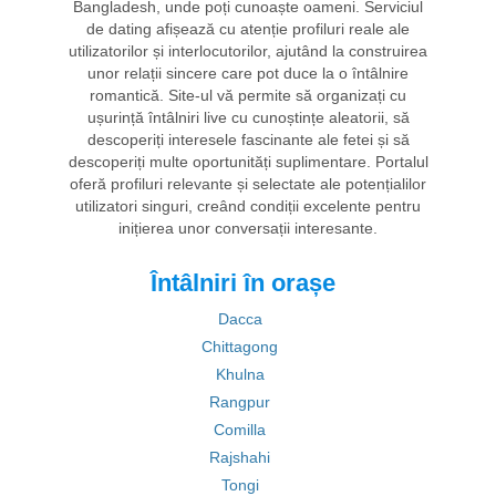
Bangladesh, unde poți cunoaște oameni. Serviciul
de dating afișează cu atenție profiluri reale ale
utilizatorilor și interlocutorilor, ajutând la construirea
unor relații sincere care pot duce la o întâlnire
romantică. Site-ul vă permite să organizați cu
ușurință întâlniri live cu cunoștințe aleatorii, să
descoperiți interesele fascinante ale fetei și să
descoperiți multe oportunități suplimentare. Portalul
oferă profiluri relevante și selectate ale potențialilor
utilizatori singuri, creând condiții excelente pentru
inițierea unor conversații interesante.
Întâlniri în orașe
Dacca
Chittagong
Khulna
Rangpur
Comilla
Rajshahi
Tongi