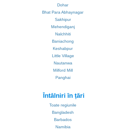
Dohar
Bhat Para Abhaynagar
Sakhipur
Mehendiganj
Nalchhiti
Baniachong
Keshabpur
Little Village
Nautanwa
Milford Mill
Panghai
Întâlniri în țări
Toate regiunile
Bangladesh
Barbados
Namibia