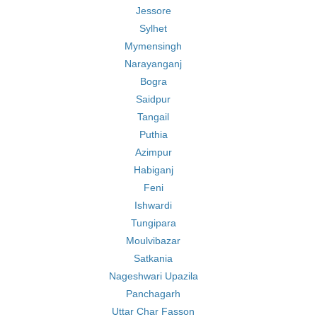
Jessore
Sylhet
Mymensingh
Narayanganj
Bogra
Saidpur
Tangail
Puthia
Azimpur
Habiganj
Feni
Ishwardi
Tungipara
Moulvibazar
Satkania
Nageshwari Upazila
Panchagarh
Uttar Char Fasson