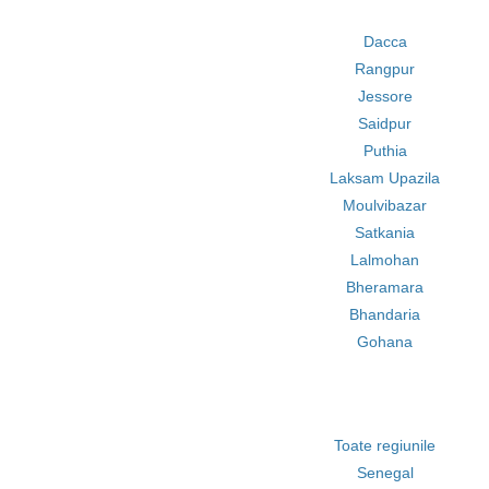
Dacca
Rangpur
Jessore
Saidpur
Puthia
Laksam Upazila
Moulvibazar
Satkania
Lalmohan
Bheramara
Bhandaria
Gohana
Toate regiunile
Senegal