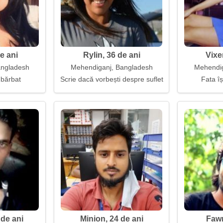
e ani
Rylin, 36 de ani
Vixe
angladesh
Mehendiganj, Bangladesh
Mehendig
 bărbat
Scrie dacă vorbești despre suflet
Fata îș
de ani
Minion, 24 de ani
Fawn