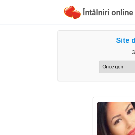
Site 
G