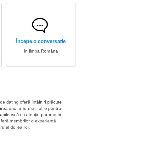
Începe o conversație
In limba Română
e dating oferă întâlniri plăcute
rea unor informații utile pentru
tabilească cu atenție parametrii
 oferă membrilor o experiență
ru al doilea rol.