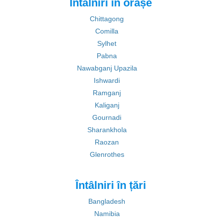
Întâlniri în orașe
Chittagong
Comilla
Sylhet
Pabna
Nawabganj Upazila
Ishwardi
Ramganj
Kaliganj
Gournadi
Sharankhola
Raozan
Glenrothes
Întâlniri în țări
Bangladesh
Namibia