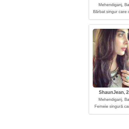
Mehendiganj, B
Bărbat singur care 
ShaunJean, 2
Mehendiganj, B
Femeie singură car