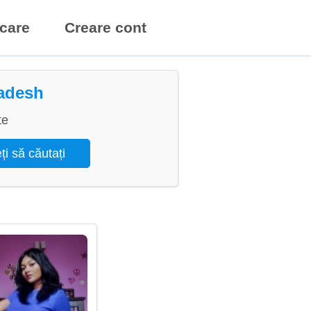
icare
Creare cont
ladesh
te