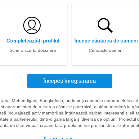
Completează-ți profilul
Începe căutarea de oameni
Scrie o scurtă descriere
Cunoaște oameni
Începeți înregistrarea
ri gratuit Mehendiganj, Bangladesh, unde poți cunoaște oameni. Serviciul d
 și oportunitatea de a crea o căsnicie puternică, ajutând totodată la găsi
asă încurajează activ membrii să întâlnească bărbați interesanți și să s
ate a partenerului, dintr-o gamă largă și diversă de opțiuni. Proiectul
antă de chat virtual, creând fără probleme noi profiluri de utilizator pent