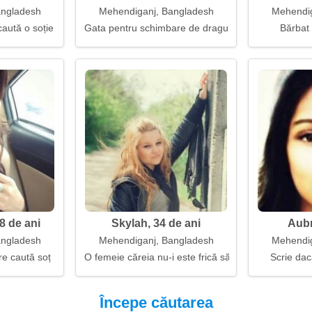
angladesh
Mehendiganj, Bangladesh
Mehendig
caută o soție
Gata pentru schimbare de dragul fericirii
Bărbat
8 de ani
Skylah, 34 de ani
Aubr
angladesh
Mehendiganj, Bangladesh
Mehendig
e caută soț
O femeie căreia nu-i este frică să o ia de la capăt
Scrie dac
Începe căutarea