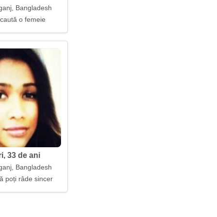
anj, Bangladesh
 caută o femeie
i, 33 de ani
anj, Bangladesh
ă poți râde sincer