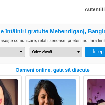
Autentif
de întâlniri gratuite Mehendiganj, Bang
ăsește comunicare, relații serioase, prieteni noi fără limi
Oameni online, gata să discute