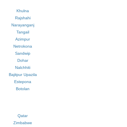
Khulna
Rajshahi
Narayanganj
Tangail
Azimpur
Netrokona
Sandwip
Dohar
Nalchhiti
Bajitpur Upazila
Estepona
Botolan
Qatar
Zimbabwe