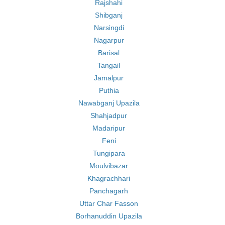
Rajshahi
Shibganj
Narsingdi
Nagarpur
Barisal
Tangail
Jamalpur
Puthia
Nawabganj Upazila
Shahjadpur
Madaripur
Feni
Tungipara
Moulvibazar
Khagrachhari
Panchagarh
Uttar Char Fasson
Borhanuddin Upazila