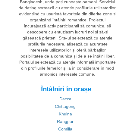
Bangladesh, unde poți cunoaște oameni. Serviciul
de dating sortează cu atenție profilurile utilizatorilor,
evidențiind cu ușurință favoritele din diferite zone și
organizând întâlniri romantice. Proiectul
încurajează activ participanții să comunice, să
descopere cu entuziasm lucruri noi și să-și
găsească prieteni. Site-ul selectează cu atenție
profilurile necesare, afișează cu acuratețe
interesele utilizatorilor și oferă bărbaților
posibilitatea de a comunica și de a se întâlni liber.
Portalul selectează cu atenție informații importante
din profilurile femeilor și ia în considerare în mod
armonios interesele comune.
Întâlniri în orașe
Dacca
Chittagong
Khulna
Rangpur
Comilla