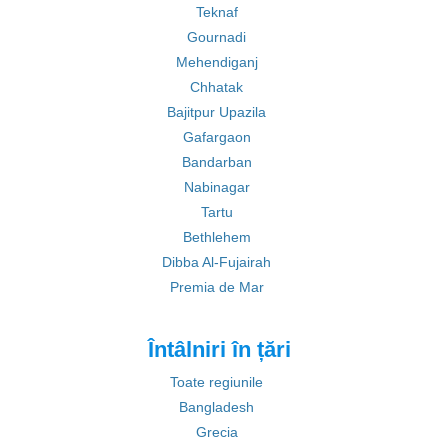
Teknaf
Gournadi
Mehendiganj
Chhatak
Bajitpur Upazila
Gafargaon
Bandarban
Nabinagar
Tartu
Bethlehem
Dibba Al-Fujairah
Premia de Mar
Întâlniri în țări
Toate regiunile
Bangladesh
Grecia