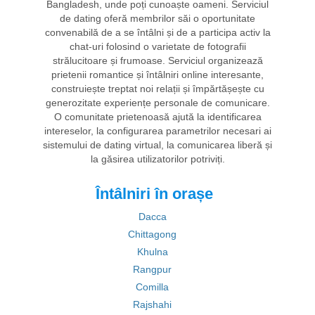
Bangladesh, unde poți cunoaște oameni. Serviciul
de dating oferă membrilor săi o oportunitate
convenabilă de a se întâlni și de a participa activ la
chat-uri folosind o varietate de fotografii
strălucitoare și frumoase. Serviciul organizează
prietenii romantice și întâlniri online interesante,
construiește treptat noi relații și împărtășește cu
generozitate experiențe personale de comunicare.
O comunitate prietenoasă ajută la identificarea
intereselor, la configurarea parametrilor necesari ai
sistemului de dating virtual, la comunicarea liberă și
la găsirea utilizatorilor potriviți.
Întâlniri în orașe
Dacca
Chittagong
Khulna
Rangpur
Comilla
Rajshahi