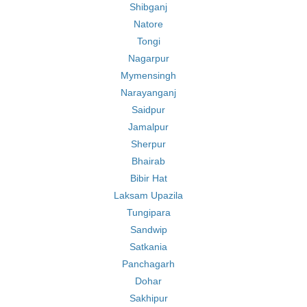
Shibganj
Natore
Tongi
Nagarpur
Mymensingh
Narayanganj
Saidpur
Jamalpur
Sherpur
Bhairab
Bibir Hat
Laksam Upazila
Tungipara
Sandwip
Satkania
Panchagarh
Dohar
Sakhipur