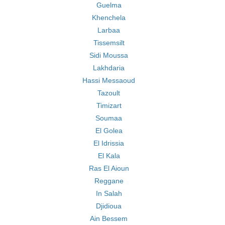
Guelma
Khenchela
Larbaa
Tissemsilt
Sidi Moussa
Lakhdaria
Hassi Messaoud
Tazoult
Timizart
Soumaa
El Golea
El Idrissia
El Kala
Ras El Aioun
Reggane
In Salah
Djidioua
Ain Bessem