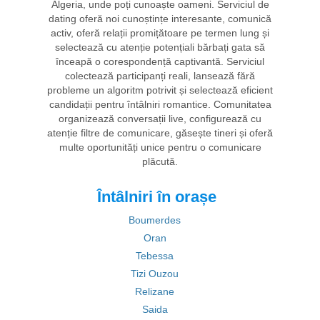
Algeria, unde poți cunoaște oameni. Serviciul de
dating oferă noi cunoștințe interesante, comunică
activ, oferă relații promițătoare pe termen lung și
selectează cu atenție potențiali bărbați gata să
înceapă o corespondență captivantă. Serviciul
colectează participanți reali, lansează fără
probleme un algoritm potrivit și selectează eficient
candidații pentru întâlniri romantice. Comunitatea
organizează conversații live, configurează cu
atenție filtre de comunicare, găsește tineri și oferă
multe oportunități unice pentru o comunicare
plăcută.
Întâlniri în orașe
Boumerdes
Oran
Tebessa
Tizi Ouzou
Relizane
Saida