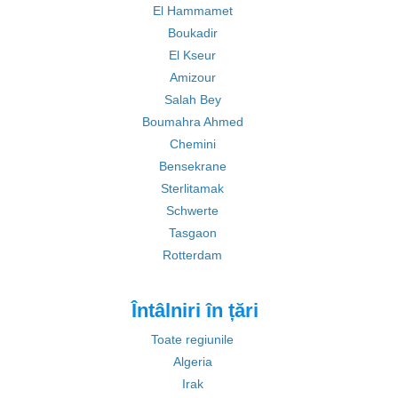
El Hammamet
Boukadir
El Kseur
Amizour
Salah Bey
Boumahra Ahmed
Chemini
Bensekrane
Sterlitamak
Schwerte
Tasgaon
Rotterdam
Întâlniri în țări
Toate regiunile
Algeria
Irak