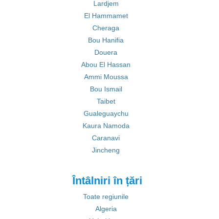
Lardjem
El Hammamet
Cheraga
Bou Hanifia
Douera
Abou El Hassan
Ammi Moussa
Bou Ismail
Taibet
Gualeguaychu
Kaura Namoda
Caranavi
Jincheng
Întâlniri în țări
Toate regiunile
Algeria