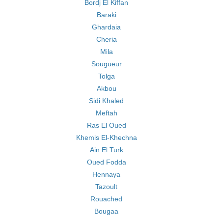
Bordj El Kiffan
Baraki
Ghardaia
Cheria
Mila
Sougueur
Tolga
Akbou
Sidi Khaled
Meftah
Ras El Oued
Khemis El-Khechna
Ain El Turk
Oued Fodda
Hennaya
Tazoult
Rouached
Bougaa