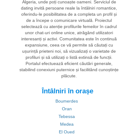
Algeria, unde poți cunoaște oameni. Serviciul de
dating invită persoane reale la întâlniri romantice,
oferindu-le posibilitatea de a completa un profil și
de a începe o comunicare virtuală. Proiectul
selectează cu atenție profilurile femeilor în cadrul
unor chat-uri online unice, atrăgând utilizatori
interesanți și activi. Comunitatea este în continuă
expansiune, ceea ce vă permite să căutați cu
ușurință prieteni noi, să vizualizați o varietate de
profiluri și să utilizați o listă extinsă de funcții.
Portalul efectuează eficient căutări generale,
stabilind conexiuni puternice și facilitând cunoștințe
plăcute.
Întâlniri în orașe
Boumerdes
Oran
Tebessa
Medea
El Oued