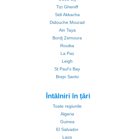
Tizi Gheniff
Sidi Akkacha
Didouche Mourad
Ain Taya
Bordj Zemoura
Rouiba
La Paz
Leigh
St Paul's Bay
Brejo Santo
Întâlniri în țări
Toate regiunile
Algeria
Guinea
El Salvador
Laos