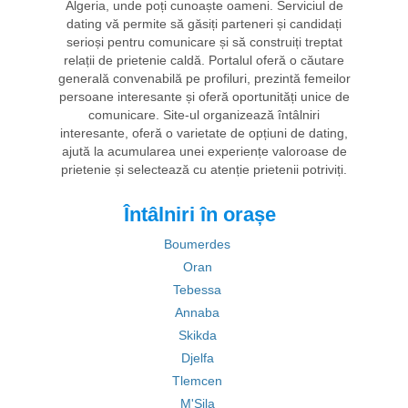
Algeria, unde poți cunoaște oameni. Serviciul de
dating vă permite să găsiți parteneri și candidați
serioși pentru comunicare și să construiți treptat
relații de prietenie caldă. Portalul oferă o căutare
generală convenabilă pe profiluri, prezintă femeilor
persoane interesante și oferă oportunități unice de
comunicare. Site-ul organizează întâlniri
interesante, oferă o varietate de opțiuni de dating,
ajută la acumularea unei experiențe valoroase de
prietenie și selectează cu atenție prietenii potriviți.
Întâlniri în orașe
Boumerdes
Oran
Tebessa
Annaba
Skikda
Djelfa
Tlemcen
M'Sila