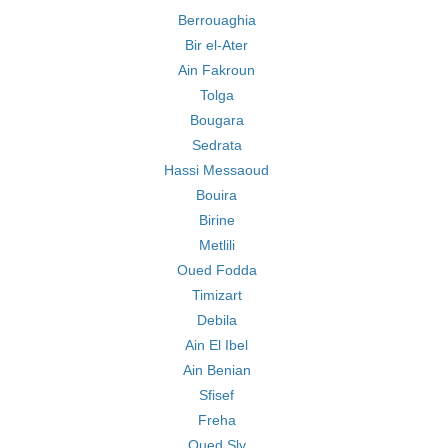
Berrouaghia
Bir el-Ater
Ain Fakroun
Tolga
Bougara
Sedrata
Hassi Messaoud
Bouira
Birine
Metlili
Oued Fodda
Timizart
Debila
Ain El Ibel
Ain Benian
Sfisef
Freha
Oued Sly