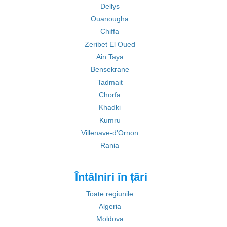
Dellys
Ouanougha
Chiffa
Zeribet El Oued
Ain Taya
Bensekrane
Tadmait
Chorfa
Khadki
Kumru
Villenave-d'Ornon
Rania
Întâlniri în țări
Toate regiunile
Algeria
Moldova