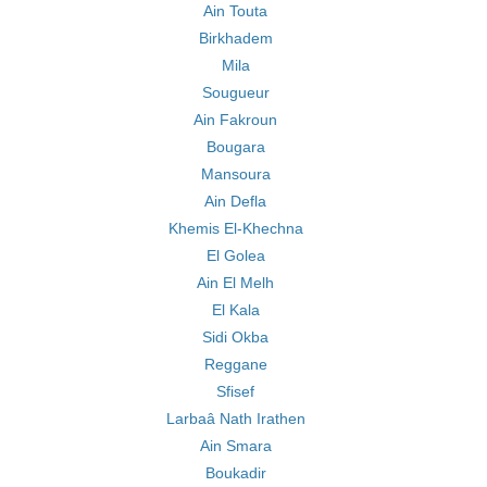
Ain Touta
Birkhadem
Mila
Sougueur
Ain Fakroun
Bougara
Mansoura
Ain Defla
Khemis El-Khechna
El Golea
Ain El Melh
El Kala
Sidi Okba
Reggane
Sfisef
Larbaâ Nath Irathen
Ain Smara
Boukadir