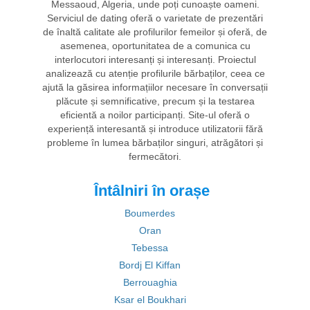
Messaoud, Algeria, unde poți cunoaște oameni.
Serviciul de dating oferă o varietate de prezentări
de înaltă calitate ale profilurilor femeilor și oferă, de
asemenea, oportunitatea de a comunica cu
interlocutori interesanți și interesanți. Proiectul
analizează cu atenție profilurile bărbaților, ceea ce
ajută la găsirea informațiilor necesare în conversații
plăcute și semnificative, precum și la testarea
eficientă a noilor participanți. Site-ul oferă o
experiență interesantă și introduce utilizatorii fără
probleme în lumea bărbaților singuri, atrăgători și
fermecători.
Întâlniri în orașe
Boumerdes
Oran
Tebessa
Bordj El Kiffan
Berrouaghia
Ksar el Boukhari