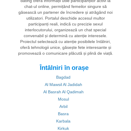
dating oferă informații utile participanților activi la
chat-ul online, permițând femeilor singure să
găsească un partener de încredere și atrăgând noi
utilizatori. Portalul deschide accesul multor
participanți reali, indică cu precizie sexul
interlocutorului, organizează un chat special
convenabil și determină cu atenție interesele.
Proiectul selectează cu atenție posibilele întâlniri,
oferă tehnologii unice, găsește fete interesante și
promovează o comunicare plăcută și plină de viață.
Întâlniri în orașe
Bagdad
Al Mawsil Al Jadidah
Al Basrah Al Qadimah
Mosul
Arbil
Basra
Karbala
Kirkuk