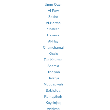
Umm Qasr
Al-Faw
Zakho
Al-Hartha
Shatrah
Hajiawa
Al-Hay
Chamchamal
Khalis
Tuz Khurma
Shamia
Hindiyah
Halabja
Muqdadiyah
Bakhdida
Rumaythah
Koysinjaq
Aziziyah