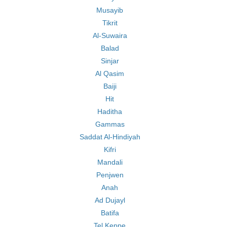
Musayib
Tikrit
Al-Suwaira
Balad
Sinjar
Al Qasim
Baiji
Hit
Haditha
Gammas
Saddat Al-Hindiyah
Kifri
Mandali
Penjwen
Anah
Ad Dujayl
Batifa
Tel Keppe