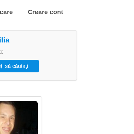
icare
Creare cont
lia
te