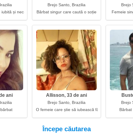
razilia
Brejo Santo, Brazilia
Brejo 
 iubită și necesară
Bărbat singur care caută o soție
Femeie sin
de ani
Allisson, 33 de ani
Buste
razilia
Brejo Santo, Brazilia
Brejo 
 bărbat
O femeie care știe să iubească fără paradă
Bărbat
Începe căutarea