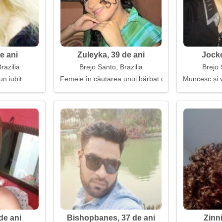
e ani
Zuleyka, 39 de ani
Jocke
razilia
Brejo Santo, Brazilia
Brejo 
un iubit
Femeie în căutarea unui bărbat cu suflet
Muncesc și v
de ani
Bishopbanes, 37 de ani
Zinni