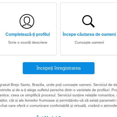
Completează-ți profilul
Începe căutarea de oameni
Scrie o scurtă descriere
Cunoaște oameni
Începeți înregistrarea
ri gratuit Brejo Santo, Brazilia, unde poți cunoaște oameni. Serviciul de d
rivite și de a-ți alege sufletul pereche dintr-o varietate de profiluri. Pro
ntice, ceea ce simplifică procesul. Serviciul susține relațiile romantice,
baților, cât și ale femeilor frumoase și permițându-vă să setați parametri d
 chat care oferă o comunicare confortabilă și virtuală, creând o atmosfer