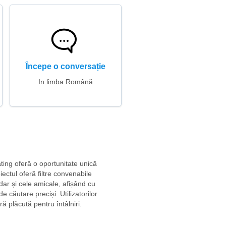
Începe o conversație
In limba Română
ating oferă o oportunitate unică
iectul oferă filtre convenabile
 dar și cele amicale, afișând cu
e căutare preciși. Utilizatorilor
ă plăcută pentru întâlniri.