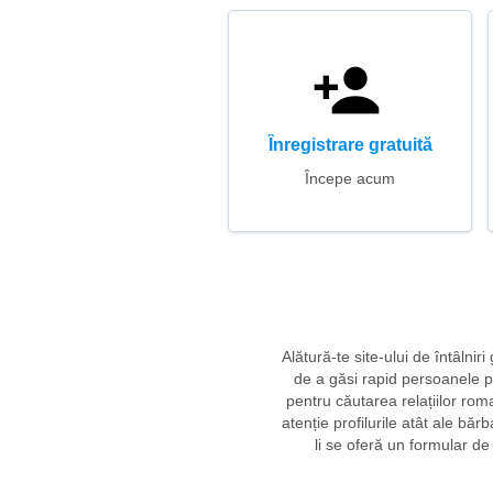
Înregistrare gratuită
Începe acum
Alătură-te site-ului de întâlni
de a găsi rapid persoanele pot
pentru căutarea relațiilor roma
atenție profilurile atât ale băr
li se oferă un formular de