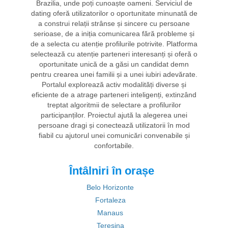
Brazilia, unde poți cunoaște oameni. Serviciul de
dating oferă utilizatorilor o oportunitate minunată de
a construi relații strânse și sincere cu persoane
serioase, de a iniția comunicarea fără probleme și
de a selecta cu atenție profilurile potrivite. Platforma
selectează cu atenție parteneri interesanți și oferă o
oportunitate unică de a găsi un candidat demn
pentru crearea unei familii și a unei iubiri adevărate.
Portalul explorează activ modalități diverse și
eficiente de a atrage parteneri inteligenți, extinzând
treptat algoritmii de selectare a profilurilor
participanților. Proiectul ajută la alegerea unei
persoane dragi și conectează utilizatorii în mod
fiabil cu ajutorul unei comunicări convenabile și
confortabile.
Întâlniri în orașe
Belo Horizonte
Fortaleza
Manaus
Teresina