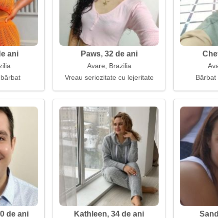
de ani
Paws, 32 de ani
Chef
ilia
Avare, Brazilia
Ava
 bărbat
Vreau seriozitate cu lejeritate
Bărbat
30 de ani
Kathleen, 34 de ani
Sand