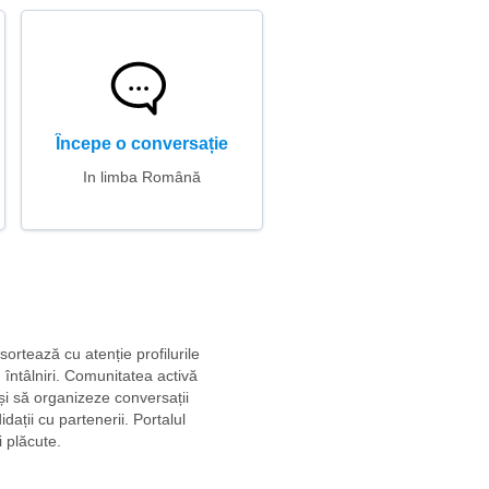
Începe o conversație
In limba Română
sortează cu atenție profilurile
 întâlniri. Comunitatea activă
 și să organizeze conversații
dații cu partenerii. Portalul
i plăcute.