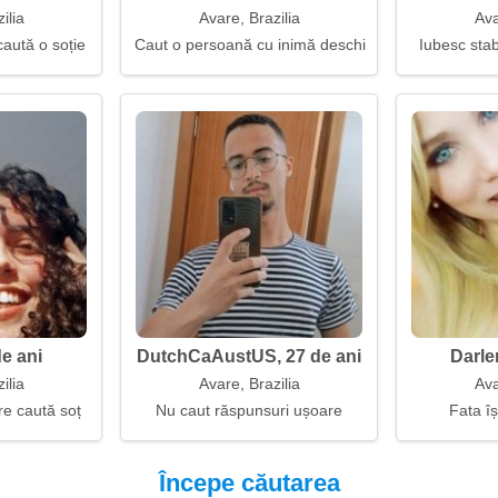
ilia
Avare, Brazilia
Ava
caută o soție
Caut o persoană cu inimă deschisă
Iubesc stab
de ani
DutchCaAustUS, 27 de ani
Darle
ilia
Avare, Brazilia
Ava
e caută soț
Nu caut răspunsuri ușoare
Fata îș
Începe căutarea