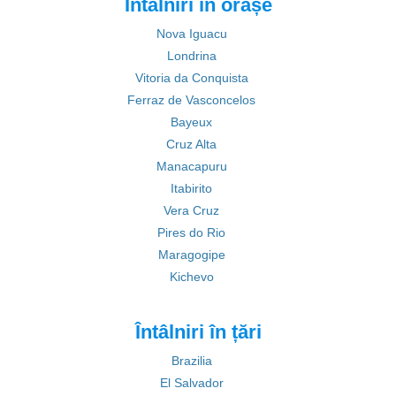
Întâlniri în orașe
Nova Iguacu
Londrina
Vitoria da Conquista
Ferraz de Vasconcelos
Bayeux
Cruz Alta
Manacapuru
Itabirito
Vera Cruz
Pires do Rio
Maragogipe
Kichevo
Întâlniri în țări
Brazilia
El Salvador