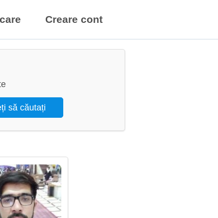
icare
Creare cont
te