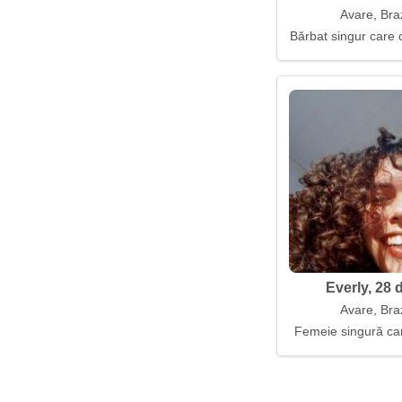
Avare, Braz
Bărbat singur care 
Everly, 28 
Avare, Braz
Femeie singură car