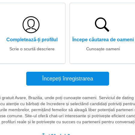
Completează-ți profilul
Începe căutarea de oameni
Scrie o scurtă descriere
Cunoaște oameni
Începeți înregistrarea
iri gratuit Avare, Brazilia, unde poți cunoaște oameni. Serviciul de dating 
u atenție cu bărbați de încredere și selectând candidați potriviți pentru
urile membrelor, permițând femeilor să aleagă liber potențiali parteneri
ese comune. Site-ul oferă chat-uri interesante și potrivește eficient candi
rofiluri reale și le potrivește cu succes cu partenerii pentru conversați