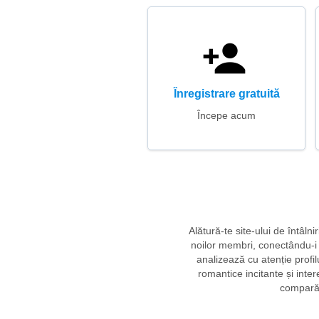
Înregistrare gratuită
Începe acum
Alătură-te site-ului de întâln
noilor membri, conectându-i c
analizează cu atenție profil
romantice incitante și inter
compară p