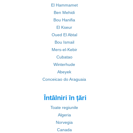
El Hammamet
Ben Mehidi
Bou Hanifia
El Kseur
Oued El Abtal
Bou Ismail
Mers-el-Kebir
Cubatao
Winterhude
Abeyek
Conceicao do Araguaia
Întâlniri în țări
Toate regiunile
Algeria
Norvegia
Canada