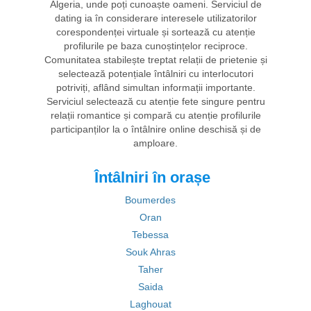
Algeria, unde poți cunoaște oameni. Serviciul de
dating ia în considerare interesele utilizatorilor
corespondenței virtuale și sortează cu atenție
profilurile pe baza cunoștințelor reciproce.
Comunitatea stabilește treptat relații de prietenie și
selectează potențiale întâlniri cu interlocutori
potriviți, aflând simultan informații importante.
Serviciul selectează cu atenție fete singure pentru
relații romantice și compară cu atenție profilurile
participanților la o întâlnire online deschisă și de
amploare.
Întâlniri în orașe
Boumerdes
Oran
Tebessa
Souk Ahras
Taher
Saida
Laghouat