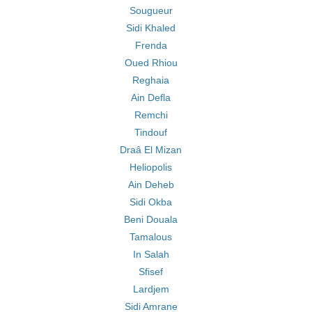
Sougueur
Sidi Khaled
Frenda
Oued Rhiou
Reghaia
Ain Defla
Remchi
Tindouf
Draâ El Mizan
Heliopolis
Ain Deheb
Sidi Okba
Beni Douala
Tamalous
In Salah
Sfisef
Lardjem
Sidi Amrane