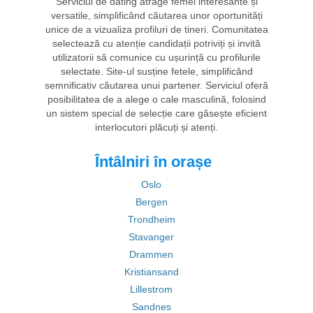
Serviciul de dating atrage femei interesante și
versatile, simplificând căutarea unor oportunități
unice de a vizualiza profiluri de tineri. Comunitatea
selectează cu atenție candidații potriviți și invită
utilizatorii să comunice cu ușurință cu profilurile
selectate. Site-ul susține fetele, simplificând
semnificativ căutarea unui partener. Serviciul oferă
posibilitatea de a alege o cale masculină, folosind
un sistem special de selecție care găsește eficient
interlocutori plăcuți și atenți.
Întâlniri în orașe
Oslo
Bergen
Trondheim
Stavanger
Drammen
Kristiansand
Lillestrom
Sandnes