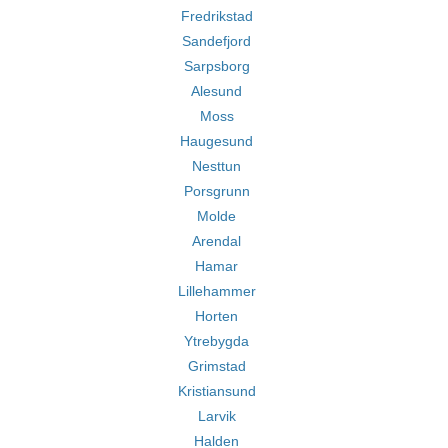
Fredrikstad
Sandefjord
Sarpsborg
Alesund
Moss
Haugesund
Nesttun
Porsgrunn
Molde
Arendal
Hamar
Lillehammer
Horten
Ytrebygda
Grimstad
Kristiansund
Larvik
Halden