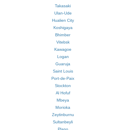
Takasaki
Ulan-Ude
Hualien City
Koshigaya
Bhimber
Vitebsk
Kawagoe
Logan
Guaruja
Saint Louis
Port-de-Paix
Stockton
Al Hofuf
Mbeya
Morioka
Zeytinburnu
Sultanbeyli
Plano