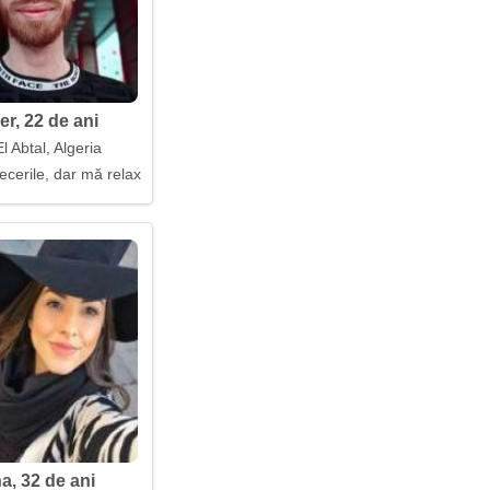
r, 22 de ani
 Abtal, Algeria
recerile, dar mă relaxez acasă cu o carte
a, 32 de ani