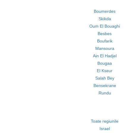
Boumerdes
Skikda
Oum El Bouaghi
Besbes
Boufarik
Mansoura
Ain El Hadjel
Bougaa
El Kseur
Salah Bey
Bensekrane
Rundu
Toate regiunile
Israel