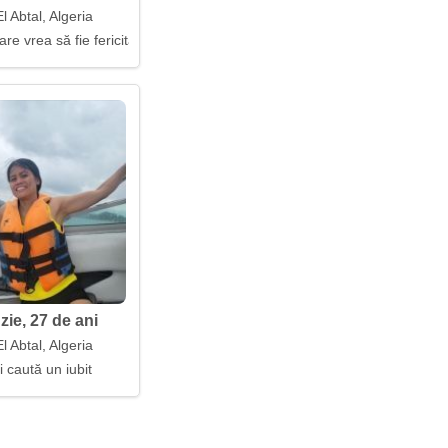
 Abtal, Algeria
e vrea să fie fericită împreună
ie, 27 de ani
 Abtal, Algeria
i caută un iubit