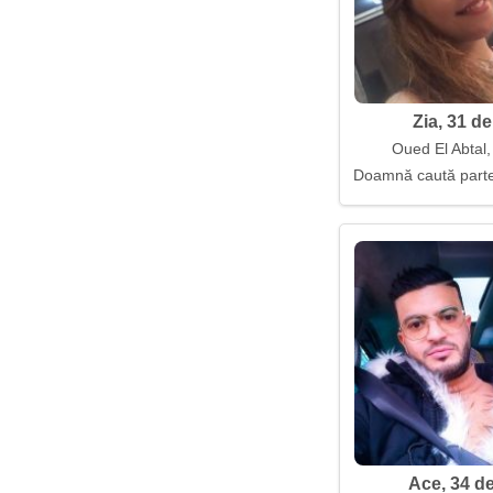
Zia, 31 de
Oued El Abtal,
Doamnă caută parten
Ace, 34 de