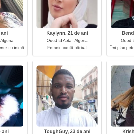
 ani
Kaylynn, 21 de ani
Bende
 Algeria
Oued El Abtal, Algeria
Oued El
er cu inimă bună și onestitate
Femeie caută bărbat
Îmi plac pet
 ani
ToughGuy, 33 de ani
Krish