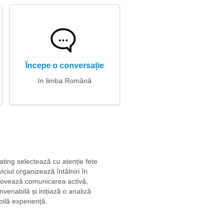
Începe o conversație
In limba Română
dating selectează cu atenție fete
viciul organizează întâlniri în
omovează comunicarea activă,
onvenabilă și inițiază o analiză
bilă experiență.