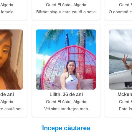
 Algeria
Oued El Abtal, Algeria
Oued El
 femeie
Bărbat singur care caută o soție
O doamnă car
 de ani
Lilith, 36 de ani
Mckenz
 Algeria
Oued El Abtal, Algeria
Oued El
e caută soț
Vei simți tandrețea mea
Fata îș
Începe căutarea