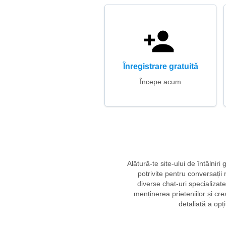
Înregistrare gratuită
Începe acum
Alătură-te site-ului de întâlnir
potrivite pentru conversații r
diverse chat-uri specializa
menținerea prieteniilor și crea
detaliată a opț