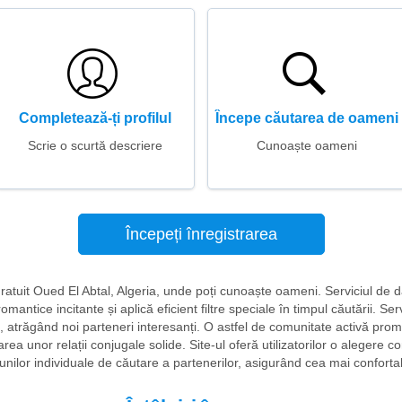
Completează-ți profilul
Începe căutarea de oameni
Scrie o scurtă descriere
Cunoaște oameni
Începeți înregistrarea
i gratuit Oued El Abtal, Algeria, unde poți cunoaște oameni. Serviciul de 
omantice incitante și aplică eficient filtre speciale în timpul căutării. Ser
te, atrăgând noi parteneri interesanți. O astfel de comunitate activă pr
rea unor relații conjugale solide. Site-ul oferă utilizatorilor o alegere c
iunilor individuale de căutare a partenerilor, asigurând cea mai conforta