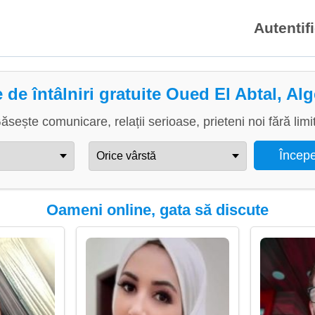
Autentif
e de întâlniri gratuite Oued El Abtal, Alg
ăsește comunicare, relații serioase, prieteni noi fără limi
Oameni online, gata să discute