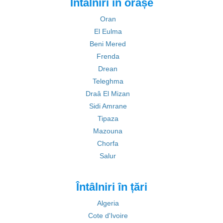
Întâlniri în orașe
Oran
El Eulma
Beni Mered
Frenda
Drean
Teleghma
Draâ El Mizan
Sidi Amrane
Tipaza
Mazouna
Chorfa
Salur
Întâlniri în țări
Algeria
Cote d'Ivoire