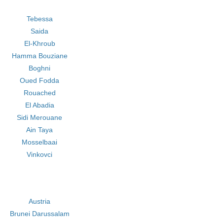
Tebessa
Saida
El-Khroub
Hamma Bouziane
Boghni
Oued Fodda
Rouached
El Abadia
Sidi Merouane
Ain Taya
Mosselbaai
Vinkovci
Austria
Brunei Darussalam