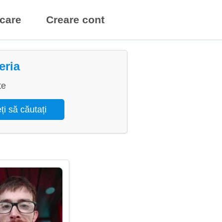
icare
Creare cont
eria
te