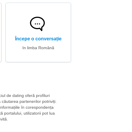
Începe o conversație
In limba Română
ul de dating oferă profiluri
căutarea partenerilor potriviți.
e informațiile în corespondența
portalului, utilizatorii pot lua
vită.