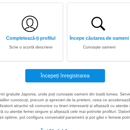
Completează-ți profilul
Începe căutarea de oameni
Scrie o scurtă descriere
Cunoaște oameni
Începeți înregistrarea
âlniri gratuite Japonia, unde poți cunoaște oameni din toată lumea. Servici
ialilor cunoscuți, precum și aprecieri de la prieteni, ceea ce accelerează 
lizatorii atractivi să comunice cu tineri interesanți și afișează cu atenți
 cu atenție femei singure și afișează cele mai potrivite profiluri. Datorită 
zii optime, pot configura convenabil parametrii și pot găsi o femeie potri