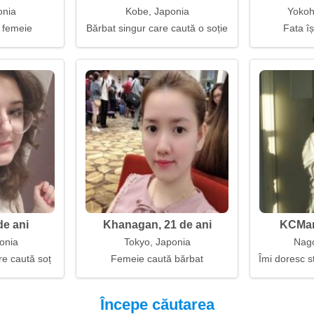
onia
Kobe, Japonia
Yokoh
 femeie
Bărbat singur care caută o soție
Fata îș
de ani
Khanagan, 21 de ani
KCMart
onia
Tokyo, Japonia
Nago
e caută soț
Femeie caută bărbat
Îmi doresc st
Începe căutarea