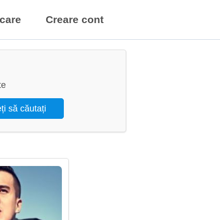
icare
Creare cont
te