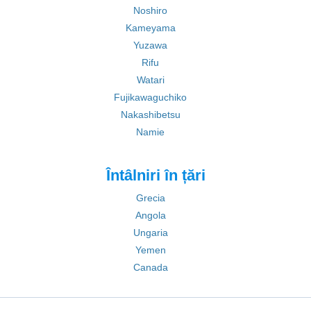
Noshiro
Kameyama
Yuzawa
Rifu
Watari
Fujikawaguchiko
Nakashibetsu
Namie
Întâlniri în țări
Grecia
Angola
Ungaria
Yemen
Canada