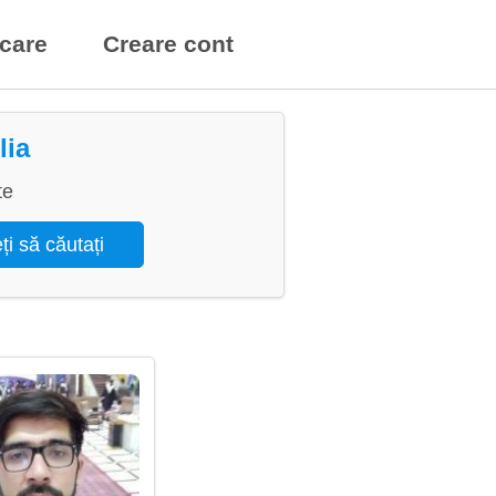
icare
Creare cont
lia
te