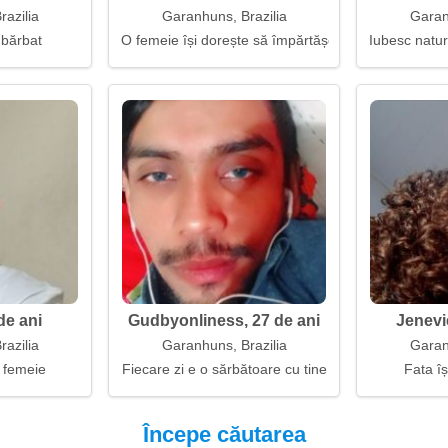
azilia
Garanhuns, Brazilia
Garan
 bărbat
O femeie își dorește să împărtășească viața de zi c
Iubesc natura
de ani
Gudbyonliness, 27 de ani
Jenevi
azilia
Garanhuns, Brazilia
Garan
 femeie
Fiecare zi e o sărbătoare cu tine
Fata îș
Începe căutarea