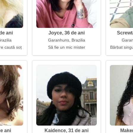
de ani
Joyce, 36 de ani
Screwt
azilia
Garanhuns, Brazilia
Garan
e caută soț
Să fie un mic mister
Bărbat singu
e ani
Kaidence, 31 de ani
Maken