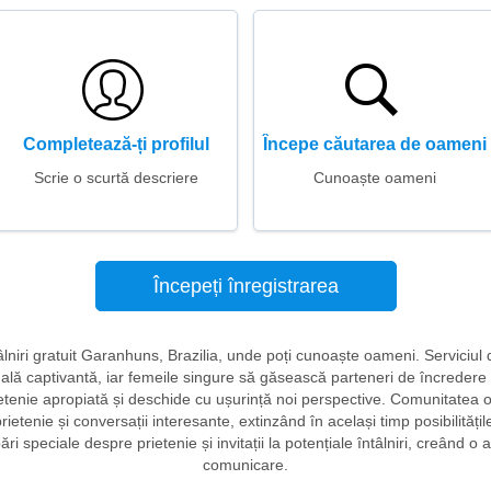
Completează-ți profilul
Începe căutarea de oameni
Scrie o scurtă descriere
Cunoaște oameni
Începeți înregistrarea
tâlniri gratuit Garanhuns, Brazilia, unde poți cunoaște oameni. Serviciul 
ală captivantă, iar femeile singure să găsească parteneri de încredere ș
ietenie apropiată și deschide cu ușurință noi perspective. Comunitatea of
ietenie și conversații interesante, extinzând în același timp posibilitățil
ebări speciale despre prietenie și invitații la potențiale întâlniri, creând 
comunicare.