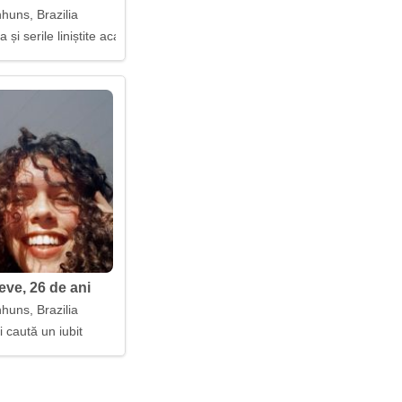
huns, Brazilia
u zi cu bucurie
 și serile liniștite acasă
eve, 26 de ani
huns, Brazilia
i caută un iubit