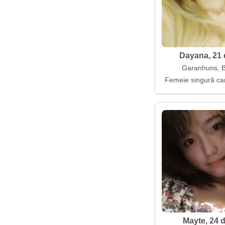
Dayana, 21 
Garanhuns, Br
Femeie singură car
Mayte, 24 d