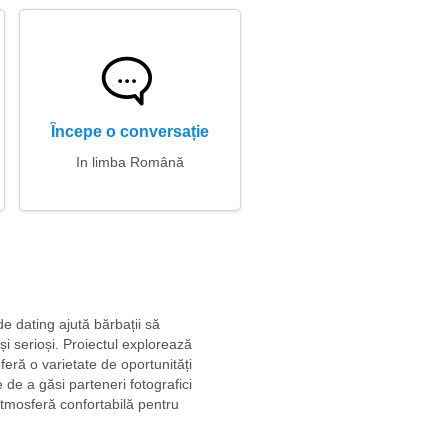
Începe o conversație
In limba Română
de dating ajută bărbații să
i serioși. Proiectul explorează
eră o varietate de oportunități
e de a găsi parteneri fotografici
o atmosferă confortabilă pentru