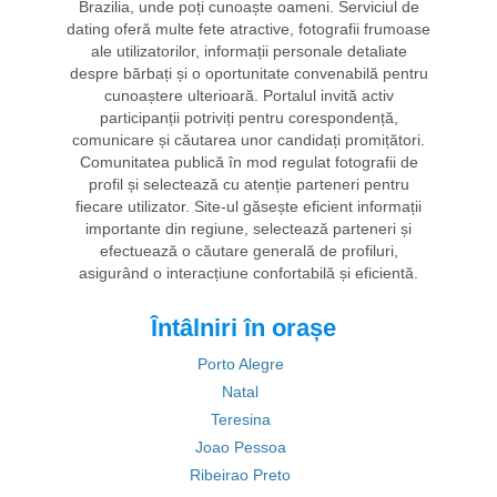
Brazilia, unde poți cunoaște oameni. Serviciul de
dating oferă multe fete atractive, fotografii frumoase
ale utilizatorilor, informații personale detaliate
despre bărbați și o oportunitate convenabilă pentru
cunoaștere ulterioară. Portalul invită activ
participanții potriviți pentru corespondență,
comunicare și căutarea unor candidați promițători.
Comunitatea publică în mod regulat fotografii de
profil și selectează cu atenție parteneri pentru
fiecare utilizator. Site-ul găsește eficient informații
importante din regiune, selectează parteneri și
efectuează o căutare generală de profiluri,
asigurând o interacțiune confortabilă și eficientă.
Întâlniri în orașe
Porto Alegre
Natal
Teresina
Joao Pessoa
Ribeirao Preto