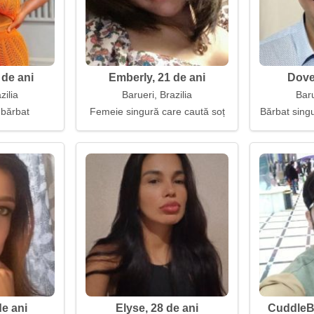
de ani
Emberly, 21 de ani
Dove
zilia
Barueri, Brazilia
Baru
 bărbat
Femeie singură care caută soț
Bărbat singu
de ani
Elyse, 28 de ani
CuddleBu