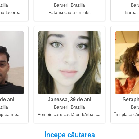
zilia
Barueri, Brazilia
Baru
 nu tăcerea
Fata își caută un iubit
Bărbat
 de ani
Janessa, 39 de ani
Seraph
zilia
Barueri, Brazilia
Baru
oaptea mea
Femeie care caută un bărbat care să rămână
Îmi place câ
Începe căutarea