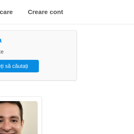
icare
Creare cont
a
te