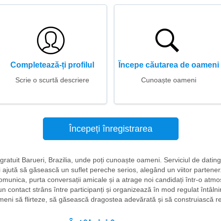
Completează-ți profilul
Începe căutarea de oameni
Scrie o scurtă descriere
Cunoaște oameni
Începeți înregistrarea
ri gratuit Barueri, Brazilia, unde poți cunoaște oameni. Serviciul de dating
 și îi ajută să găsească un suflet pereche serios, alegând un viitor partene
omunica, purta conversații amicale și a atrage noi candidați într-o atmo
 contact strâns între participanți și organizează în mod regulat întâlniri
meni să flirteze, să găsească dragostea adevărată și să construiască rel