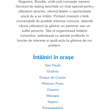
Nogueira, Brazilia, unde poți cunoaște oameni.
Serviciul de dating deschide un chat special pentru
utilizatorii atractivi, oferind fetelor o oportunitate
unică de a se întâlni. Portalul creează o listă
convenabilă de posibile interese comune, datorită
căreia utilizatorii își găsesc un partener sau un
suflet pereche. Site-ul organizează întâlniri
romantice, selectează cu atenție profilurile în
funcție de interese și ajută activ la găsirea de noi
prieteni.
Întâlniri în orașe
Sao Paulo
Goiânia
Duque de Caxias
Ribeirao Preto
Osasco
Macapa
Itapevi
Parauapebas