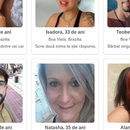
de ani
Isadora, 33 de ani
Teobe
azilia
Boa Vista, Brazilia
Boa V
 dintre cei care rămân
Scrie dacă inima ta știe răspunsul
Bărbat singu
de ani
Natasha, 35 de ani
Alan