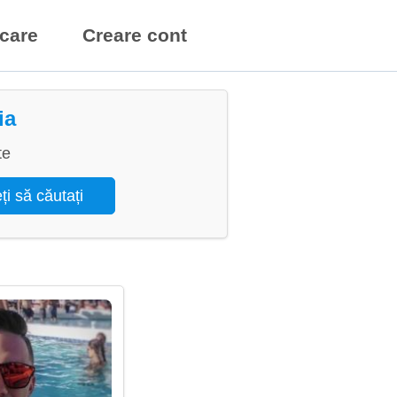
icare
Creare cont
ia
te