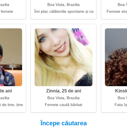
azilia
Boa Vista, Brazilia
Boa V
 femeie
Îmi plac călătoriile spontane și cafeaua
Femeie sin
de ani
Zinnia, 25 de ani
Kinsl
azilia
Boa Vista, Brazilia
Boa V
 de tine, ține-te de mână
Femeie caută bărbat
Fata îș
Începe căutarea