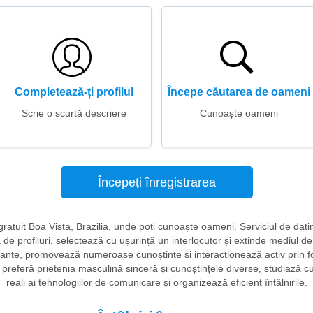
Completează-ți profilul
Începe căutarea de oameni
Scrie o scurtă descriere
Cunoaște oameni
Începeți înregistrarea
ri gratuit Boa Vista, Brazilia, unde poți cunoaște oameni. Serviciul de dat
să de profiluri, selectează cu ușurință un interlocutor și extinde mediul 
sante, promovează numeroase cunoștințe și interacționează activ prin fot
referă prietenia masculină sinceră și cunoștințele diverse, studiază cu ate
reali ai tehnologiilor de comunicare și organizează eficient întâlnirile.