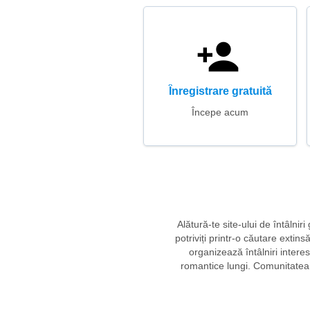
Înregistrare gratuită
Începe acum
Alătură-te site-ului de întâlni
potriviți printr-o căutare extin
organizează întâlniri intere
romantice lungi. Comunitatea p