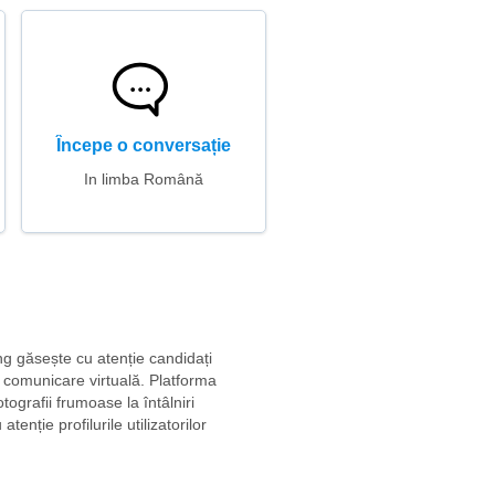
Începe o conversație
In limba Română
ing găsește cu atenție candidați
de comunicare virtuală. Platforma
ografii frumoase la întâlniri
nție profilurile utilizatorilor