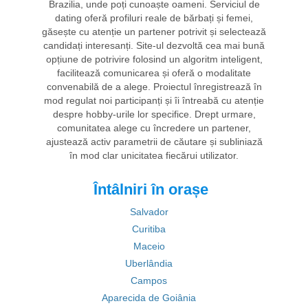
Brazilia, unde poți cunoaște oameni. Serviciul de
dating oferă profiluri reale de bărbați și femei,
găsește cu atenție un partener potrivit și selectează
candidați interesanți. Site-ul dezvoltă cea mai bună
opțiune de potrivire folosind un algoritm inteligent,
facilitează comunicarea și oferă o modalitate
convenabilă de a alege. Proiectul înregistrează în
mod regulat noi participanți și îi întreabă cu atenție
despre hobby-urile lor specifice. Drept urmare,
comunitatea alege cu încredere un partener,
ajustează activ parametrii de căutare și subliniază
în mod clar unicitatea fiecărui utilizator.
Întâlniri în orașe
Salvador
Curitiba
Maceio
Uberlândia
Campos
Aparecida de Goiânia