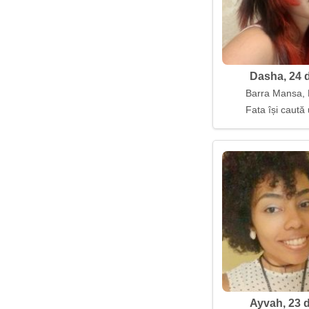
Dasha, 24 d
Barra Mansa, B
Fata își caută 
Ayvah, 23 d