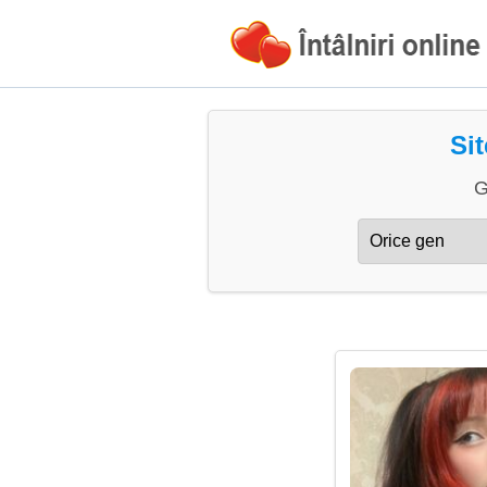
Sit
G