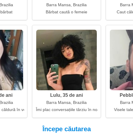
razilia
Barra Mansa, Brazilia
Barra 
 bărbat
Bărbat caută o femeie
Caut căl
de ani
Lulu, 35 de ani
Pebbl
razilia
Barra Mansa, Brazilia
Barra 
u căldură în voce
Îmi plac conversațiile târziu în noapte și ceaiul
Visele ta
Începe căutarea