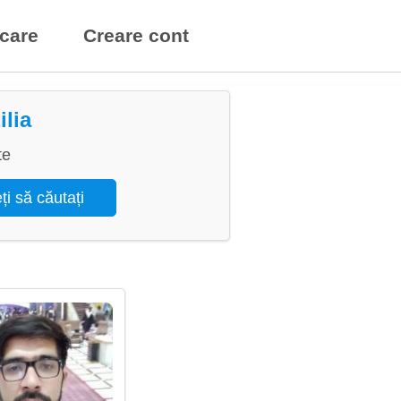
icare
Creare cont
ilia
te