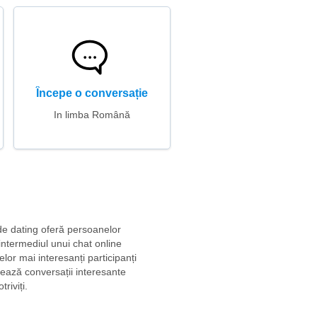
Începe o conversație
In limba Română
 de dating oferă persoanelor
intermediul unui chat online
elor mai interesanți participanți
tează conversații interesante
riviți.