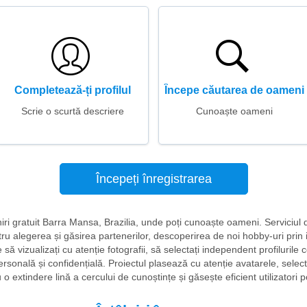
Completează-ți profilul
Începe căutarea de oameni
Scrie o scurtă descriere
Cunoaște oameni
Începeți înregistrarea
âlniri gratuit Barra Mansa, Brazilia, unde poți cunoaște oameni. Serviciul
ru alegerea și găsirea partenerilor, descoperirea de noi hobby-uri prin 
să vizualizați cu atenție fotografii, să selectați independent profilurile c
ersonală și confidențială. Proiectul plasează cu atenție avatarele, selec
 o extindere lină a cercului de cunoștințe și găsește eficient utilizatori pot