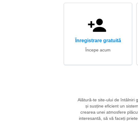
Înregistrare gratuită
Începe acum
Alătură-te site-ului de întâlniri
și susține eficient un siste
crearea unei atmosfere plăcute
interesantă, să vă faceți prie