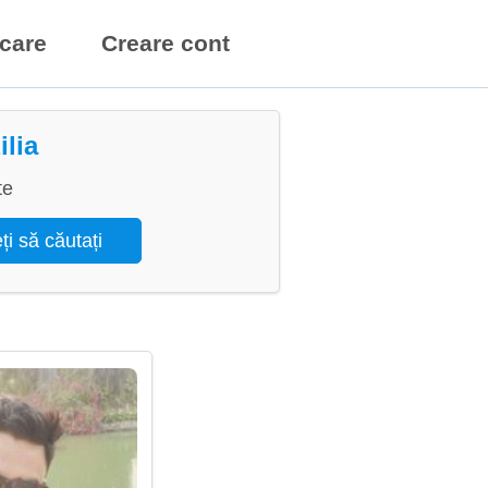
icare
Creare cont
ilia
te