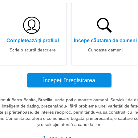
Completează-ți profilul
Începe căutarea de oameni
Scrie o scurtă descriere
Cunoaște oameni
Începeți înregistrarea
 gratuit Barra Bonita, Brazilia, unde poți cunoaște oameni. Serviciul de da
m inteligent de dating, prezentându-i fără probleme unei varietăți de fete 
 și prietenoase, de interes reciproc, permițându-vă să construiți cu în
teni. Comunitatea oferă o comunicare bogată și interesantă, o căutare con
și o selecție atentă a candidaților.