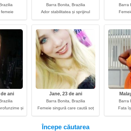
Brazilia
Barra Bonita, Brazilia
Barra B
 femeie
Ador stabilitatea și sprijinul
Femeie
 de ani
Jane, 23 de ani
Malay
Brazilia
Barra Bonita, Brazilia
Barra B
profunzime și lumină în ochi
Femeie singură care caută soț
Fata îș
Începe căutarea