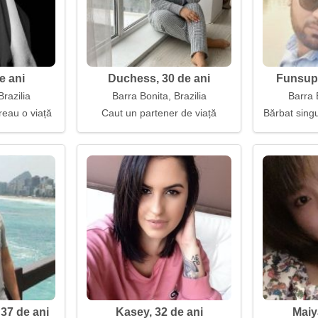
e ani
Duchess, 30 de ani
Funsupe
Brazilia
Barra Bonita, Brazilia
Barra B
reau o viață
Caut un partener de viață
Bărbat singu
37 de ani
Kasey, 32 de ani
Maiy