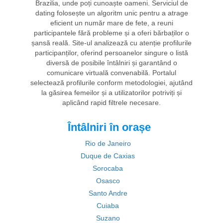
Brazilia, unde poți cunoaște oameni. Serviciul de
dating folosește un algoritm unic pentru a atrage
eficient un număr mare de fete, a reuni
participantele fără probleme și a oferi bărbaților o
șansă reală. Site-ul analizează cu atenție profilurile
participanților, oferind persoanelor singure o listă
diversă de posibile întâlniri și garantând o
comunicare virtuală convenabilă. Portalul
selectează profilurile conform metodologiei, ajutând
la găsirea femeilor și a utilizatorilor potriviți și
aplicând rapid filtrele necesare.
Întâlniri în orașe
Rio de Janeiro
Duque de Caxias
Sorocaba
Osasco
Santo Andre
Cuiaba
Suzano