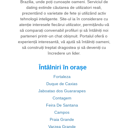
Brazilia, unde poți cunoaște oameni. Serviciul de
dating extinde căutarea de utilizatori reali,
prezentând o varietate de fete și utilizând activ
tehnologii inteligente. Site-ul ia în considerare cu
atenție interesele fiecărui utilizator, permițându-vă
să comparați convenabil profiluri și să întâlniți noi
parteneri printr-un chat obișnuit. Portalul oferă o
experiență interesantă, vă ajută să întâlniți oameni,
să construiți treptat dragostea și să deveniți cu
încredere un lider.
Întâlniri în orașe
Fortaleza
Duque de Caxias
Jaboatao dos Guararapes
Contagem
Feira De Santana
Campos
Praia Grande
Varzea Grande