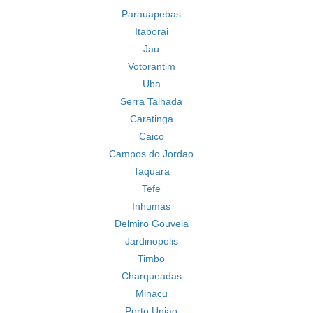
Parauapebas
Itaborai
Jau
Votorantim
Uba
Serra Talhada
Caratinga
Caico
Campos do Jordao
Taquara
Tefe
Inhumas
Delmiro Gouveia
Jardinopolis
Timbo
Charqueadas
Minacu
Porto Uniao