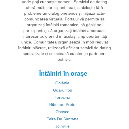
unde poți cunoaște oameni. Serviciul de dating
oferă mulți participanți reali, stabilește fără
probleme un dialog prietenos și inițiază activ
comunicarea virtuală. Portalul vă permite să
organizați întâlniri romantice, să găsiți noi
participanți și să organizați întâlniri amoroase
interesante, oferind în același timp oportunități
unice. Comunitatea organizează în mod regulat
întâlniri plăcute, utilizează eficient servicii de dating
specializate și selectează cu atenție partenerii
potriviți.
Întâlniri în orașe
Goiânia
Guarulhos
Teresina
Ribeirao Preto
Osasco
Feira De Santana
Joinville