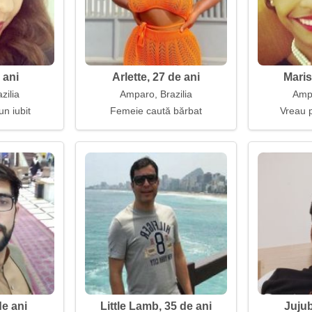
 ani
Arlette, 27 de ani
Maris
zilia
Amparo, Brazilia
Ampa
un iubit
Femeie caută bărbat
Vreau p
de ani
Little Lamb, 35 de ani
Jujub