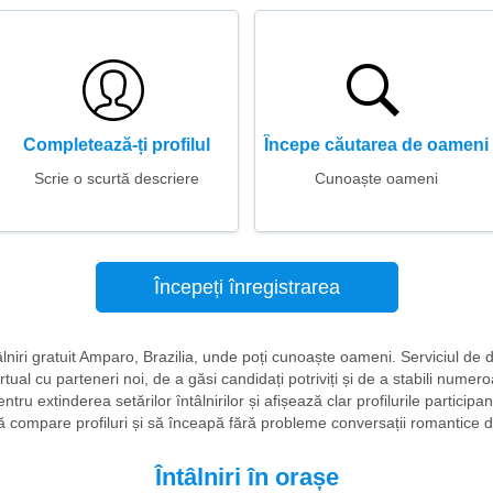
Completează-ți profilul
Începe căutarea de oameni
Scrie o scurtă descriere
Cunoaște oameni
Începeți înregistrarea
tâlniri gratuit Amparo, Brazilia, unde poți cunoaște oameni. Serviciul de 
ual cu parteneri noi, de a găsi candidați potriviți și de a stabili numero
ntru extinderea setărilor întâlnirilor și afișează clar profilurile participanț
ă compare profiluri și să înceapă fără probleme conversații romantice 
Întâlniri în orașe