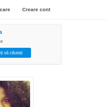
icare
Creare cont
a
te