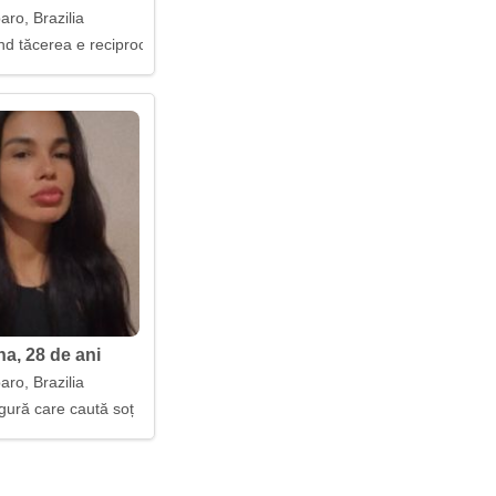
ro, Brazilia
nd tăcerea e reciprocă
na, 28 de ani
ro, Brazilia
gură care caută soț