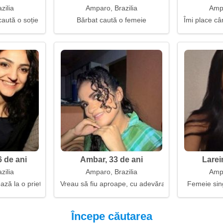
zilia
Amparo, Brazilia
Ampa
caută o soție
Bărbat caută o femeie
Îmi place câ
 de ani
Ambar, 33 de ani
Larei
zilia
Amparo, Brazilia
Ampa
ă la o prietenie și o iubire lungă
Vreau să fiu aproape, cu adevărat
Femeie sin
Începe căutarea