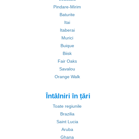
Pindare-Mirim
Baturite
Itai
Itaberai
Murici
Buique
Biisk
Fair Oaks
Savalou
Orange Walk
Întâlniri în țări
Toate regiunile
Brazilia
Saint Lucia
Aruba
Ghana