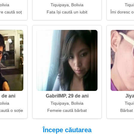
olivia
Tiquipaya, Bolivia
Tiqui
e caută soț
Fata își caută un iubit
Îmi doresc 
 de ani
GabriIMP, 29 de ani
Jiya
olivia
Tiquipaya, Bolivia
Tiqui
caută o soție
Femeie caută bărbat
Bărbat
Începe căutarea