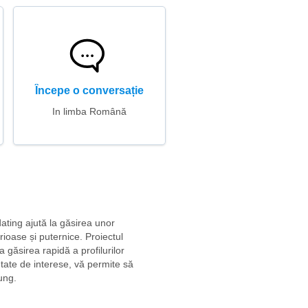
Începe o conversație
In limba Română
dating ajută la găsirea unor
erioase și puternice. Proiectul
 găsirea rapidă a profilurilor
etate de interese, vă permite să
ung.