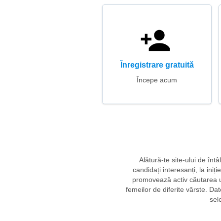
Înregistrare gratuită
Începe acum
Alătură-te site-ului de înt
candidați interesanți, la iniț
promovează activ căutarea uno
femeilor de diferite vârste. Da
sel