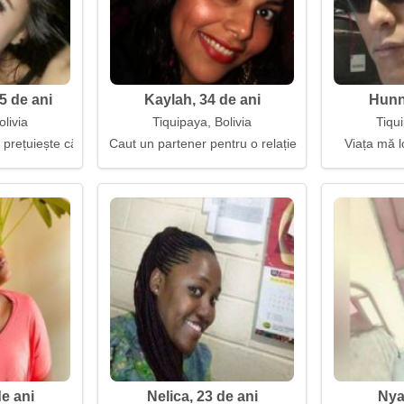
5 de ani
Kaylah, 34 de ani
Hunn
olivia
Tiquipaya, Bolivia
Tiqui
 prețuiește căldura
Caut un partener pentru o relație caldă
Viața mă l
e ani
Nelica, 23 de ani
Nya