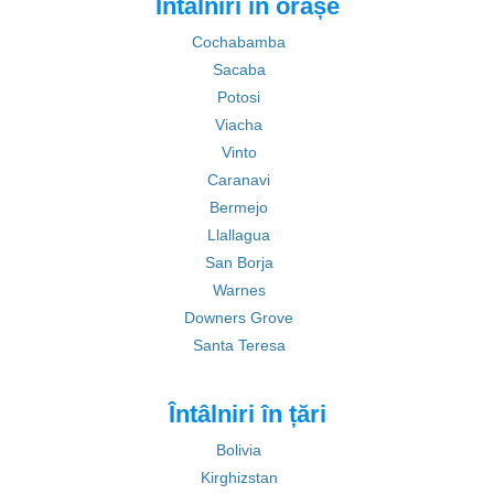
Întâlniri în orașe
Cochabamba
Sacaba
Potosi
Viacha
Vinto
Caranavi
Bermejo
Llallagua
San Borja
Warnes
Downers Grove
Santa Teresa
Întâlniri în țări
Bolivia
Kirghizstan