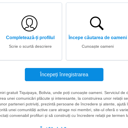
Completează-ți profilul
Începe căutarea de oameni
Scrie o scurtă descriere
Cunoaște oameni
Începeți înregistrarea
âlniri gratuit Tiquipaya, Bolivia, unde poți cunoaște oameni. Serviciul de 
ierea unei comunicări plăcute și interesante, la construirea unor relații s
r parteneri potriviți, prezintă persoane de încredere și atente, ajută la
torită unei comunități active care atrage noi membri, site-ul oferă o vari
ectați convenabil profiluri și să construiți cu încredere relații pe termen l