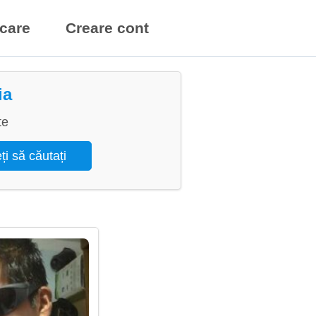
icare
Creare cont
ia
te