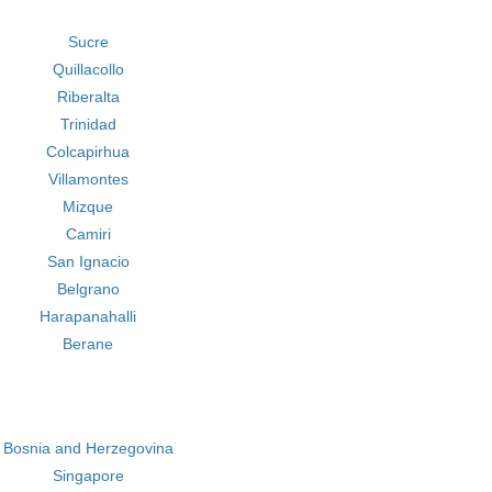
Sucre
Quillacollo
Riberalta
Trinidad
Colcapirhua
Villamontes
Mizque
Camiri
San Ignacio
Belgrano
Harapanahalli
Berane
Bosnia and Herzegovina
Singapore