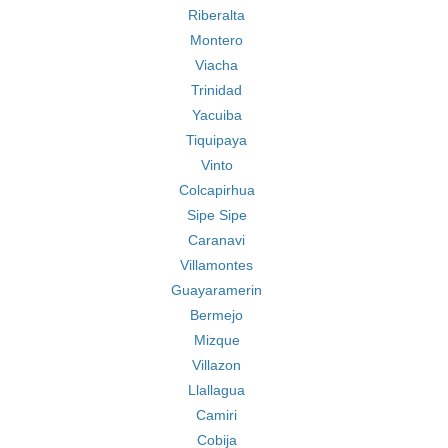
Riberalta
Montero
Viacha
Trinidad
Yacuiba
Tiquipaya
Vinto
Colcapirhua
Sipe Sipe
Caranavi
Villamontes
Guayaramerin
Bermejo
Mizque
Villazon
Llallagua
Camiri
Cobija