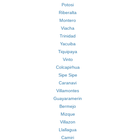
Potosi
Riberalta
Montero
Viacha
Trinidad
Yacuiba
Tiquipaya
Vinto
Colcapirhua
Sipe Sipe
Caranavi
Villamontes
Guayaramerin
Bermejo
Mizque
Villazon
Llallagua
Camiri