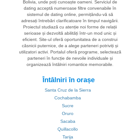
Bolivia, unde poți cunoaște oameni. Serviciul de
dating acceptă numeroase filtre convenabile în
sistemul de dating online, permițându-vă să
adresați întrebări clarificatoare în timpul navigării.
Proiectul studiază cu atenție noi forme de relații
serioase și dezvoltă abilități într-un mod unic și
eficient. Site-ul oferă oportunitatea de a construi
căsnicii puternice, de a alege parteneri potriviți și
utilizatori activi. Portalul oferă programe, selectează
parteneri în funcție de nevoile individuale și
organizează întâlniri romantice memorabile.
Întâlniri în orașe
Santa Cruz de la Sierra
Cochabamba
Sucre
Oruro
Sacaba
Quillacollo
Tarija