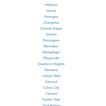
Hillsboro
Denau
Keningau
Zhangzhai
Chenab Nagar
Dothan
Pecangaan
Bensalem
Mangalagiri
Pflugerville
Dearborn Heights
Narwana
Campo Belo
Kannad
Culver City
Caivano
Pueblo Viejo
Sant'Antimo