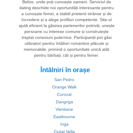
Belize, unde poți cunoaște oameni. Serviciul de
dating deschide noi oportunități interesante pentru
a cunoaște femei, a stabili prietenii strânse și de
încredere și a alege profiluri competente. Site-ul
ajută eficient la găsirea partenerilor potriviți, unește
persoane cu interese comune și construiește
treptat conexiuni puternice. Participanții pot găsi
utilizatori pentru întâlniri romantice plăcute și
memorabile, primind o oportunitate unică atât
pentru bărbați, cât și pentru femei.
Întâlniri în orașe
San Pedro
Orange Walk
Corozal
Dangriga
Vientiane
Eastbourne
Iriga
Ciutat Vella