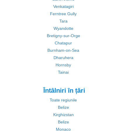
Venkatagiri
Ferntree Gully
Tara
Wyandotte
Bretigny-sur-Orge
Chatapur
Burnham-on-Sea
Dharuhera
Hornsby
Tainai
Întâlniri în țări
Toate regiunile
Belize
Kirghizstan
Belize
Monaco