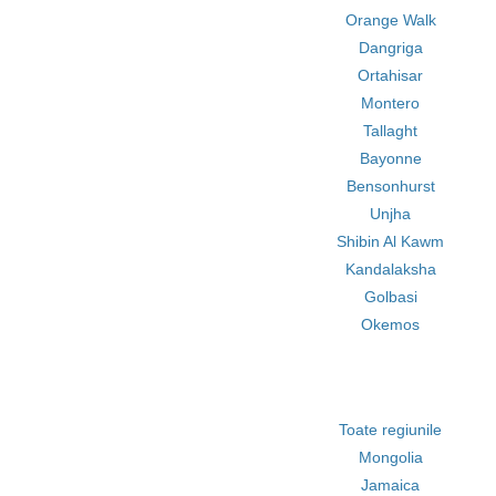
Orange Walk
Dangriga
Ortahisar
Montero
Tallaght
Bayonne
Bensonhurst
Unjha
Shibin Al Kawm
Kandalaksha
Golbasi
Okemos
Toate regiunile
Mongolia
Jamaica