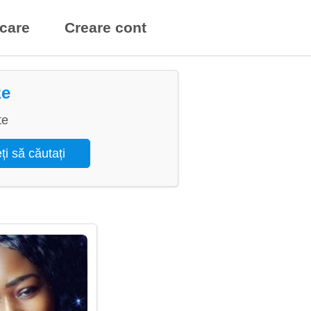
icare
Creare cont
ze
te