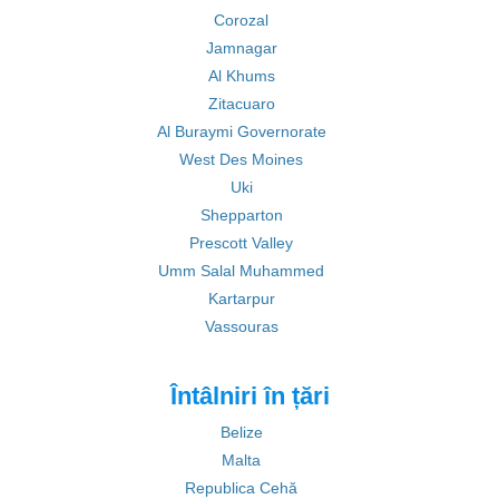
Corozal
Jamnagar
Al Khums
Zitacuaro
Al Buraymi Governorate
West Des Moines
Uki
Shepparton
Prescott Valley
Umm Salal Muhammed
Kartarpur
Vassouras
Întâlniri în țări
Belize
Malta
Republica Cehă