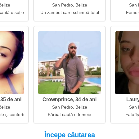
elize
San Pedro, Belize
San 
caută o soție
Un zâmbet care schimbă totul
Femeie
35 de ani
Crownprince, 34 de ani
Laury
elize
San Pedro, Belize
San 
le și confortul
Bărbat caută o femeie
Fata îș
Începe căutarea