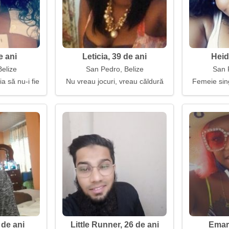
e ani
Leticia, 39 de ani
Heid
elize
San Pedro, Belize
San 
a să nu-i fie frică să se rătăcească
Nu vreau jocuri, vreau căldură
Femeie sin
 de ani
Little Runner, 26 de ani
Emari