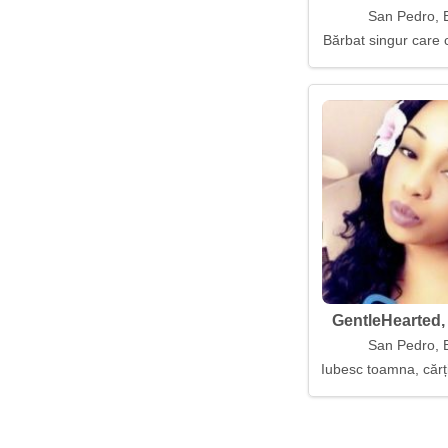
San Pedro, B
Bărbat singur care 
GentleHearted, 
San Pedro, B
Iubesc toamna, cărți