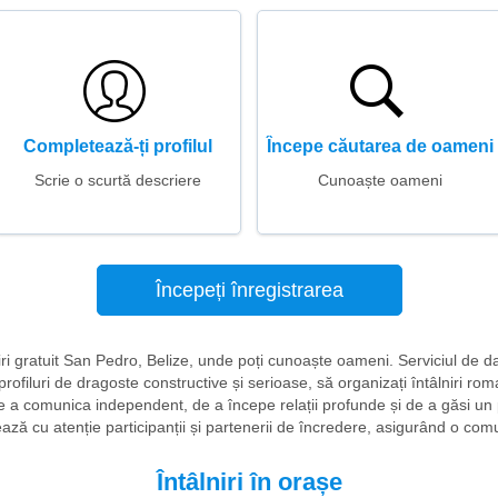
Completează-ți profilul
Începe căutarea de oameni
Scrie o scurtă descriere
Cunoaște oameni
Începeți înregistrarea
niri gratuit San Pedro, Belize, unde poți cunoaște oameni. Serviciul de d
 profiluri de dragoste constructive și serioase, să organizați întâlniri rom
e a comunica independent, de a începe relații profunde și de a găsi un pa
ează cu atenție participanții și partenerii de încredere, asigurând o comu
Întâlniri în orașe